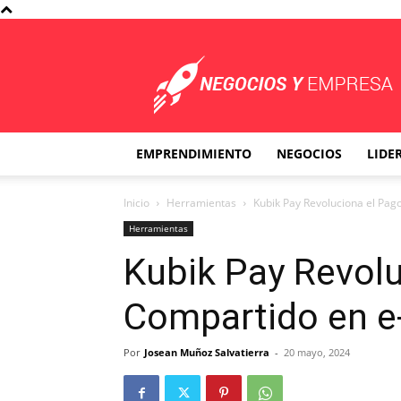
Negocios
y
Empresa
EMPRENDIMIENTO
NEGOCIOS
LIDE
Inicio
Herramientas
Kubik Pay Revoluciona el Pa
Herramientas
Kubik Pay Revolu
Compartido en 
Por
Josean Muñoz Salvatierra
-
20 mayo, 2024