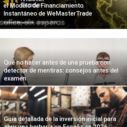
el Modelo de Financiamiento
Instantáneo de WeMasterTrade
Gabriel Belandria
-
22 abril, 2026
Qué no hacer antes de una prueba con
detector de mentiras: consejos antes del
examen
Guía detallada de la inversión inicial para
abrir una barbería en España en 2026