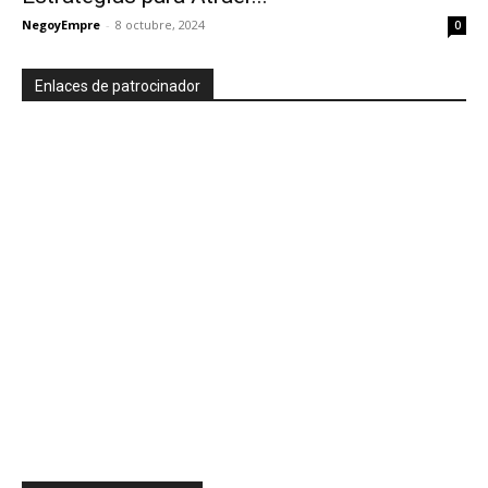
NegoyEmpre
-
8 octubre, 2024
0
Enlaces de patrocinador