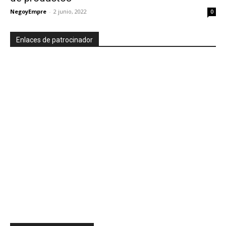
NegoyEmpre
-
2 junio, 2022
0
Enlaces de patrocinador