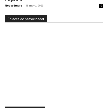
NegoyEmpre
-
18 mayo, 2023
0
Enlaces de patrocinador