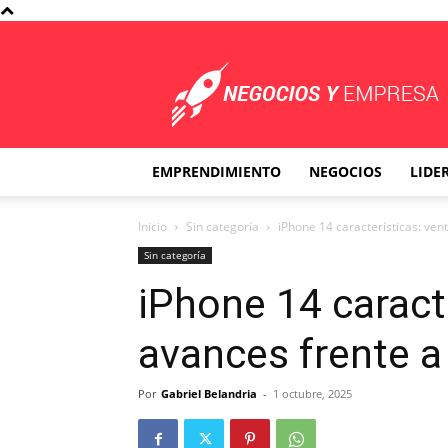
Negocios
y
Empresa
EMPRENDIMIENTO
NEGOCIOS
LIDE
Inicio
Sin categoría
iPhone 14 características: ven
Sin categoría
iPhone 14 caracte
avances frente a
Por
Gabriel Belandria
-
1 octubre, 2025