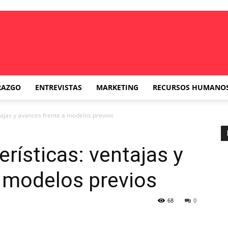
RAZGO
ENTREVISTAS
MARKETING
RECURSOS HUMANO
tajas y avances frente a modelos previos
rísticas: ventajas y
 modelos previos
68
0