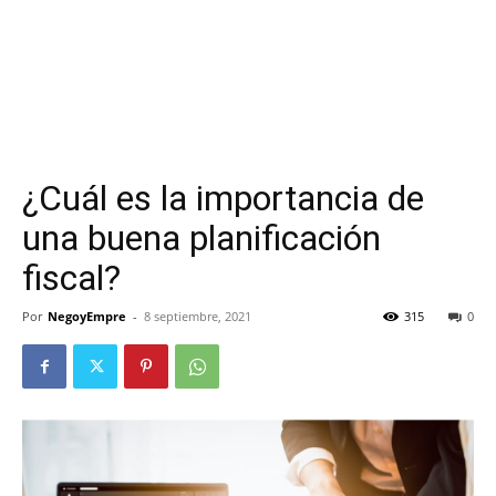
¿Cuál es la importancia de
una buena planificación
fiscal?
Por
NegoyEmpre
-
8 septiembre, 2021
315
0