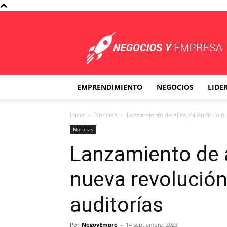
Negocios
y
Empresa
EMPRENDIMIENTO
NEGOCIOS
LIDE
Inicio
Noticias
Lanzamiento de allsaphi Audit: la n
Noticias
Lanzamiento de a
nueva revolución
auditorías
Por
NegoyEmpre
-
14 septiembre, 2023