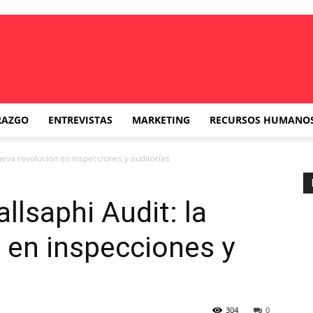
RAZGO
ENTREVISTAS
MARKETING
RECURSOS HUMANO
ueva revolución en inspecciones y auditorías
llsaphi Audit: la
 en inspecciones y
304
0