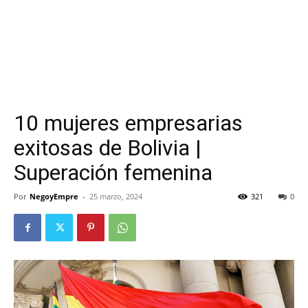
10 mujeres empresarias
exitosas de Bolivia |
Superación femenina
Por
NegoyEmpre
-
25 marzo, 2024
321
0