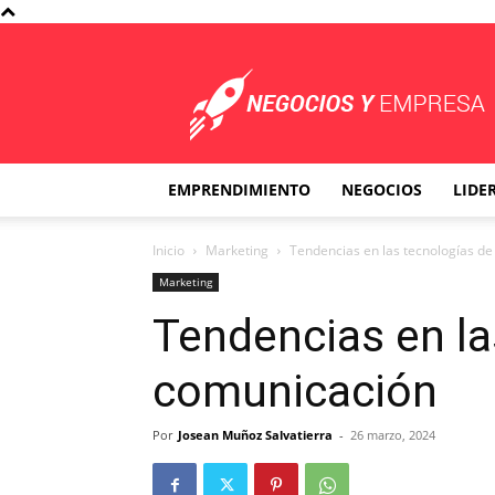
Negocios
y
Empresa
EMPRENDIMIENTO
NEGOCIOS
LIDE
Inicio
Marketing
Tendencias en las tecnologías d
Marketing
Tendencias en la
comunicación
Por
Josean Muñoz Salvatierra
-
26 marzo, 2024