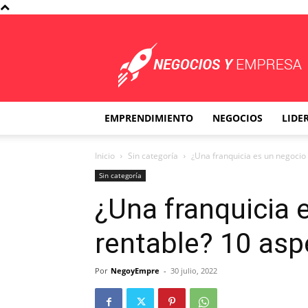
Negocios
y
Empresa
EMPRENDIMIENTO
NEGOCIOS
LIDE
Inicio
Sin categoría
¿Una franquicia es un negocio
Sin categoría
¿Una franquicia 
rentable? 10 asp
Por
NegoyEmpre
-
30 julio, 2022