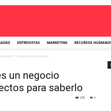
RAZGO
ENTREVISTAS
MARKETING
RECURSOS HUMANO
 rentable? 10 aspectos para saberlo
es un negocio
ectos para saberlo
278
0