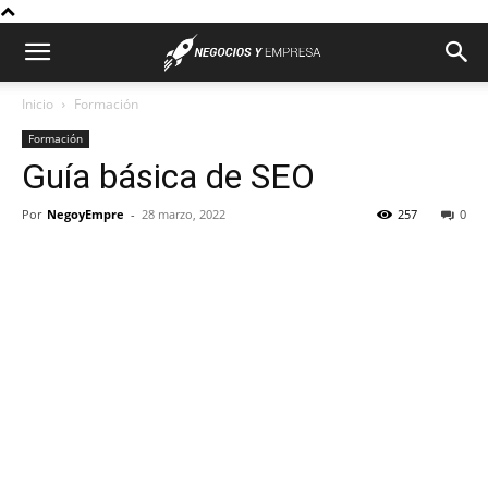
Inicio
Formación
Formación
Guía básica de SEO
Por
NegoyEmpre
-
28 marzo, 2022
257
0