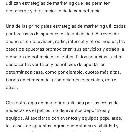
utilizan estrategias de marketing que les permiten
destacarse y diferenciarse de la competencia.
Una de las principales estrategias de marketing utilizadas
por las casas de apuestas es la publicidad. A través de
anuncios en televisión, radio, internet y otros medios, las
casas de apuestas promocionan sus servicios y atraen la
atención de potenciales clientes. Estos anuncios suelen
destacar las ventajas y beneficios de apostar en
determinada casa, como por ejemplo, cuotas más altas,
bonos de bienvenida, promociones especiales, entre
otros.
Otra estrategia de marketing utilizada por las casas de
apuestas es el patrocinio de eventos deportivos y
equipos. Al asociarse con eventos y equipos populares,
las casas de apuestas logran aumentar su visibilidad y