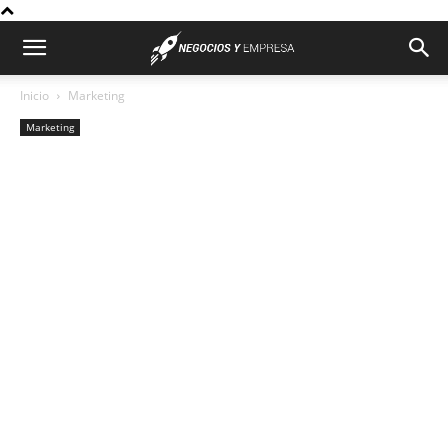
Inicio
Marketing
Marketing