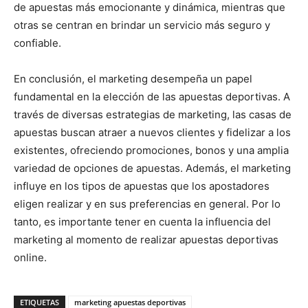
de apuestas más emocionante y dinámica, mientras que
otras se centran en brindar un servicio más seguro y
confiable.
En conclusión, el marketing desempeña un papel
fundamental en la elección de las apuestas deportivas. A
través de diversas estrategias de marketing, las casas de
apuestas buscan atraer a nuevos clientes y fidelizar a los
existentes, ofreciendo promociones, bonos y una amplia
variedad de opciones de apuestas. Además, el marketing
influye en los tipos de apuestas que los apostadores
eligen realizar y en sus preferencias en general. Por lo
tanto, es importante tener en cuenta la influencia del
marketing al momento de realizar apuestas deportivas
online.
ETIQUETAS
marketing apuestas deportivas