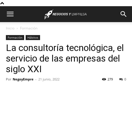
Inicio
Formación
Formación
Hábitos
La consultoría tecnológica, el
servicio de las empresas del
siglo XXI
Por
NegoyEmpre
-
21 junio, 2022
279
0