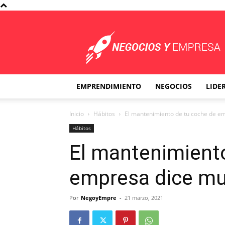
Negocios
y
Empresa
EMPRENDIMIENTO
NEGOCIOS
LIDE
Inicio
Hábitos
El mantenimiento de tu coche de e
Hábitos
El mantenimient
empresa dice mu
Por
NegoyEmpre
-
21 marzo, 2021