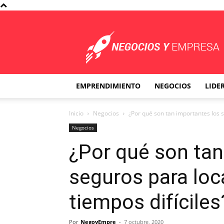
Negocios
y
Empresa
EMPRENDIMIENTO
NEGOCIOS
LIDE
Inicio
Negocios
¿Por qué son tan importantes los s
Negocios
¿Por qué son tan
seguros para loc
tiempos difíciles
Por
NegoyEmpre
-
7 octubre, 2020