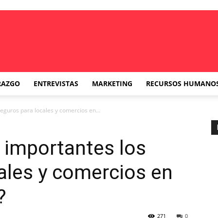
RAZGO
ENTREVISTAS
MARKETING
RECURSOS HUMANO
eguros para locales y comercios en...
 importantes los
ales y comercios en
?
271
0