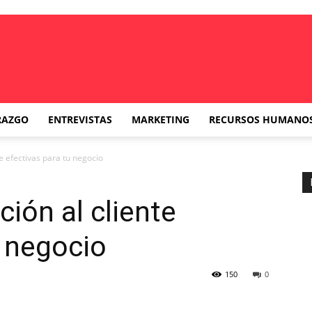
RAZGO
ENTREVISTAS
MARKETING
RECURSOS HUMANO
e efectivas para tu negocio
ión al cliente
u negocio
150
0