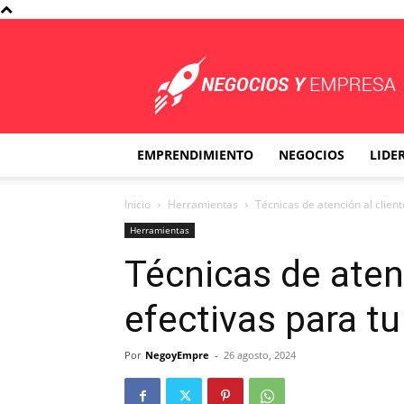
Negocios
y
Empresa
EMPRENDIMIENTO
NEGOCIOS
LIDE
Inicio
Herramientas
Técnicas de atención al client
Herramientas
Técnicas de atenc
efectivas para t
Por
NegoyEmpre
-
26 agosto, 2024