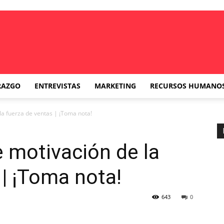
RAZGO
ENTREVISTAS
MARKETING
RECURSOS HUMANO
la fuerza de ventas | ¡Toma nota!
e motivación de la
 | ¡Toma nota!
643
0