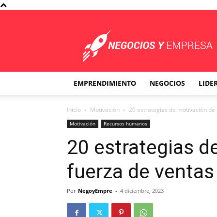
Negocios
y
Empresa
EMPRENDIMIENTO
NEGOCIOS
LIDE
Inicio
Motivación
20 estrategias de motivación de 
Motivación
Recursos humanos
20 estrategias d
fuerza de ventas
Por
NegoyEmpre
-
4 diciembre, 2023