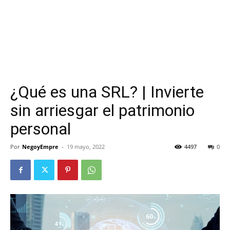
¿Qué es una SRL? | Invierte
sin arriesgar el patrimonio
personal
Por
NegoyEmpre
-
19 mayo, 2022
4497
0