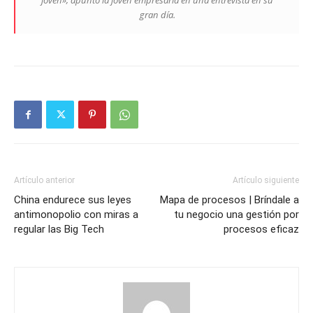
joven», apuntó la joven empresaria en una entrevista en su
gran día.
Artículo anterior
Artículo siguiente
China endurece sus leyes
Mapa de procesos | Bríndale a
antimonopolio con miras a
tu negocio una gestión por
regular las Big Tech
procesos eficaz