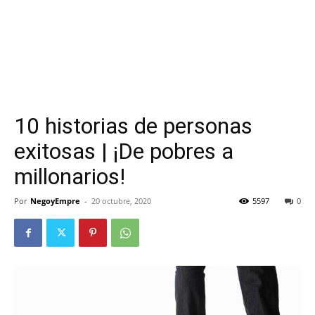
10 historias de personas
exitosas | ¡De pobres a
millonarios!
Por
NegoyEmpre
-
20 octubre, 2020
5597
0