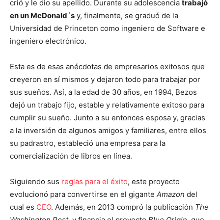
crió y le dio su apellido. Durante su adolescencia
trabajó
en un McDonald´s
y, finalmente, se graduó de la
Universidad de Princeton como ingeniero de Software e
ingeniero electrónico.
Esta es de esas anécdotas de empresarios exitosos que
creyeron en sí mismos y dejaron todo para trabajar por
sus sueños. Así, a la edad de 30 años, en 1994, Bezos
dejó un trabajo fijo, estable y relativamente exitoso para
cumplir su sueño. Junto a su entonces esposa y, gracias
a la inversión de algunos amigos y familiares, entre ellos
su padrastro, estableció una empresa para la
comercialización de libros en línea.
Siguiendo sus
reglas para e
l é
xito
, este proyecto
evolucionó para convertirse en el gigante
Amazon
del
cual es
CEO
. Además, en 2013 compró la publicación
The
Washington Post
,
y financia el proyecto
Blue Origin
,
que