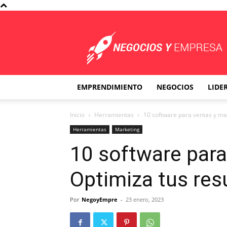
Negocios
y
Empresa
EMPRENDIMIENTO
NEGOCIOS
LIDE
Inicio
Herramientas
10 software para ventas y ma
Herramientas
Marketing
10 software para
Optimiza tus res
Por
NegoyEmpre
-
23 enero, 2023