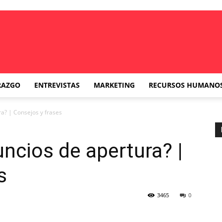
RAZGO
ENTREVISTAS
MARKETING
RECURSOS HUMANO
a? | Consejos y frases
cios de apertura? |
s
3465
0