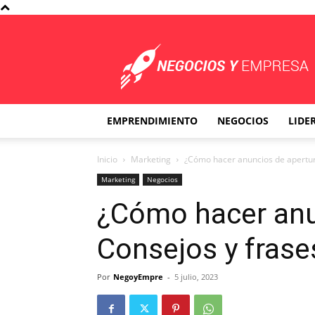
Negocios
y
Empresa
EMPRENDIMIENTO
NEGOCIOS
LIDE
Inicio
Marketing
¿Cómo hacer anuncios de apertur
Marketing
Negocios
¿Cómo hacer anun
Consejos y frase
Por
NegoyEmpre
-
5 julio, 2023