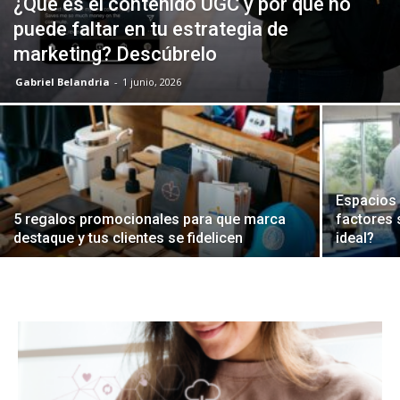
¿Qué es el contenido UGC y por qué no
puede faltar en tu estrategia de
marketing? Descúbrelo
Gabriel Belandria
-
1 junio, 2026
Espacios 
5 regalos promocionales para que marca
factores 
destaque y tus clientes se fidelicen
ideal?