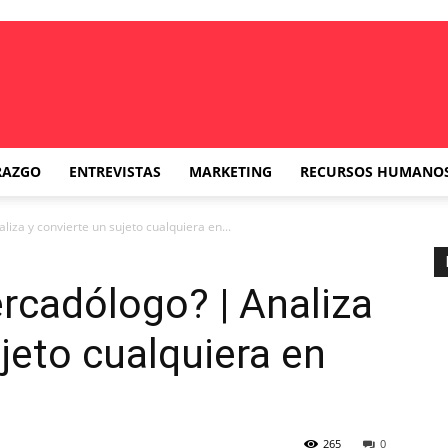
RAZGO
ENTREVISTAS
MARKETING
RECURSOS HUMANO
za y convierte un sujeto cualquiera en...
rcadólogo? | Analiza
jeto cualquiera en
265
0