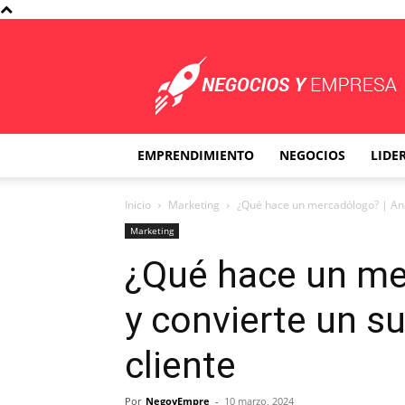
Negocios
y
Empresa
EMPRENDIMIENTO
NEGOCIOS
LIDE
Inicio
Marketing
¿Qué hace un mercadólogo? | Anali
Marketing
¿Qué hace un me
y convierte un su
cliente
Por
NegoyEmpre
-
10 marzo, 2024