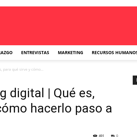
RAZGO
ENTREVISTAS
MARKETING
RECURSOS HUMANO
, para qué sirve y cómo...
 digital | Qué es,
 cómo hacerlo paso a
491
0