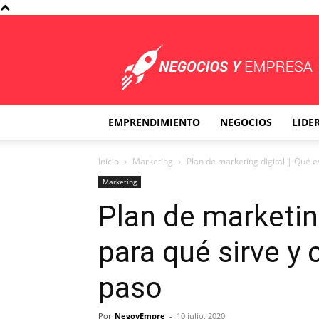
Negocios
y
Empresa
EMPRENDIMIENTO
NEGOCIOS
LIDE
Inicio
Marketing
Plan de marketing digital | Qué es
Marketing
Plan de marketing
para qué sirve y
paso
Por
NegoyEmpre
-
10 julio, 2020