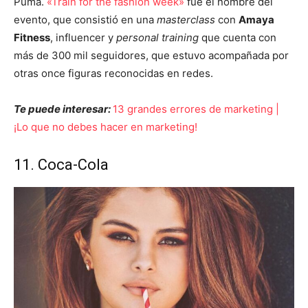
Puma.
«Train for the fashion week»
fue el nombre del
evento, que consistió en una
masterclass
con
Amaya
Fitness
, influencer y
personal training
que cuenta con
más de 300 mil seguidores, que estuvo acompañada por
otras once figuras reconocidas en redes.
Te puede interesar:
13 grandes errores de marketing |
¡Lo que no debes hacer en marketing!
11. Coca-Cola